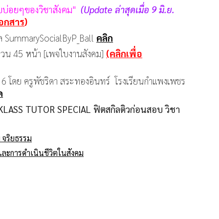
อบบ่อยๆของวิชาสังคม"
(Update ล่าสุดเมื่อ 9 มิ.ย.
เอกสาร
)
บอล SummarySocialByP_Ball
คลิก
วน 45 หน้า [เพจใบงานสังคม]
(คลิกเพื่อ
ี่ 6 โดย ครูพัชริดา สระทองอินทร์ โรงเรียนกำแพงเพชร
ด
LASS TUTOR SPECIAL ฟิตสกิลติวก่อนสอบ วิชา
 จริยธรรม
งและการดำเนินชีวิตในสังคม