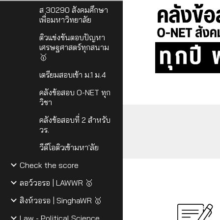
ส 30290 สังคมศึกษา
เพื่อมหาวิทยาลัย
ติวแข่งขันตอบปัญหา
เศรษฐศาสตร์ทุกสนาม
🥇
เตรียมสอบเข้า ม.1 ม.4
คลังข้อสอบ O-NET ทุก
วิชา
คลังข้อสอบที่ 2 สำหรับ
วร.
วีดีโอติวเข้ามหา'ลัย
Check the score
ลอว์วอรอ | LAWWR 🥇
สิงห์วอรอ | SinghaWR 🥇
Law - Political Science