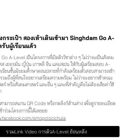
วงกระเป๋า สองเท้าเดินเข้ามา Singhdam Go A-
ดรับผู้เรียนแล้ว
o A-Level เป็นโครงการที่เปิดติววิชาต่าง ๆ ไม่ว่าจะเป็นสังคม
เศส เยอรมัน ญี่ปุ่น เกาหลี จีน และสเปน ให้กับผู้เตรียมสอบ A-
กเรียนชั้นมัธยมศึกษาตอนปลายที่กำลังเตรียมตัวสอบสามารถเข้า
 รวมถึงผู้ที่สนใจอยากเตรียมความพร้อม ไม่ว่าจะอยากเข้าคณะ
ร์ หรือสังคมศาสตร์ และอื่น ๆ และที่สำคัญคือไม่ต้องเสียค่าใช้
า
ามารถสแกน QR Code หรือกดลิงก์ด้านล่าง เพื่อดูรายละเอียด
เข้าร่วมโครงการนี้ได้เลยยย
w.facebook.com/smopolscichula
รวมLink Video การติวA-Level ย้อนหลัง