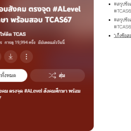
#สรุปข้
#TCAS67 ค
#สรุปข้
#TCAS67 
"เก็งข้อ