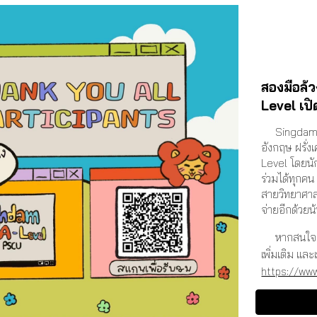
สองมือล้
Level เปิ
Singdam G
อังกฤษ ฝรั่ง
Level โดยนั
ร่วมได้ทุกคน
สายวิทยาศาสต
จ่ายอีกด้วยน้
หากสนใจส
เพิ่มเติม และ
https://ww