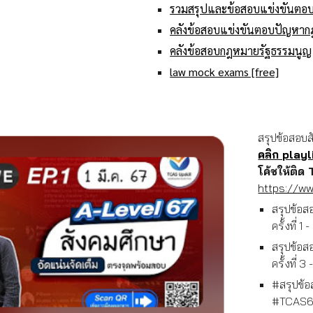
รวมสรุปและข้อสอบแข่งขันต
คลังข้อสอบแข่งขันตอบปัญหา
คลังข้อสอบกฎหมายรัฐธรรมนูญ
law mock exams [free]
สรุปข้อสอบ
คลิก playl
โค้ชให้ติ
https://
สรุปข้อ
ครั้งที่ 1 
สรุปข้อ
ครั้งที่ 3
#สรุปข้
#TCAS67 