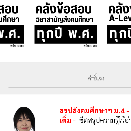
คำชี้แจง
สรุป
สังคมศึกษาฯ ม.4 
เติม -
ชีตสรุปความรู้ไว้อ