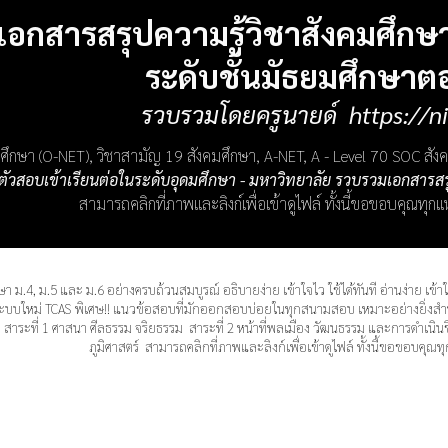
เอกสารสรุปความรู้วิชาสังคมศึ
ระดับชั้นมัธยมศึกษา
รวบรวมโดยครูนายด์ https://ni
ศึกษา (O-NET), วิชาสามัญ 19 สังคมศึกษา, A-NET, A - Level 70 SOC สัง
ตัวสอบเข้าเรียนต่อในระดับอุดมศึกษา - มหาวิทยาลัย รวบรวมเอกสารส
สามารถคลิกที่ภาพและลิงก์เพื่อเข้าดูไฟล์ ทั้งนี้ขอขอบคุณทุก
ษา ม.4, ม.5 และ ม.6 อย่างครบถ้วนสมบูรณ์ อธิบายง่าย เข้าใจไว ใช้ได้ทันที อ่านง่าย เข้า
ระบบใหม่ TCAS พิเศษ!! แนวข้อสอบที่มักออกสอบบ่อยในทุกสนามสอบ เหมาะอย่างยิ่งสำหรั
ก่ สาระที่ 1 ศาสนา ศีลธรรม จริยธรรม สาระที่ 2 หน้าที่พลเมือง วัฒนธรรม และการดำเนินช
ภูมิศาสตร์ สามารถคลิกที่ภาพและลิงก์เพื่อเข้าดูไฟล์ ทั้งนี้ขอขอบคุณ