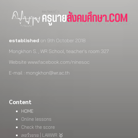
established
on 9th October 2018
Mongkhon S. , WR School, teacher's room 327
Website
www.facebook.com/ninesoc
E-mail : mongkhon@wr.ac.th
Content
HOME
Online lessons
Check the score
ลอว์วอรอ | LAWWR 🥇