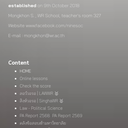
established
on 9th October 2018
Mongkhon S. , WR School, teacher's room 327
Website
www.facebook.com/ninesoc
E-mail : mongkhon@wr.ac.th
Content
HOME
Online lessons
Check the score
ลอว์วอรอ | LAWWR 🥇
สิงห์วอรอ | SinghaWR 🥇
Law - Political Science
PA Report 2568
PA Report 2569
คลังข้อสอบเข้ามหาวิทยาลัย