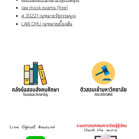
law mock exams [free]
ส 30221 กฎหมายรัฐธรรมนูญ
LAW CMU กฎหมายเบื้องต้น