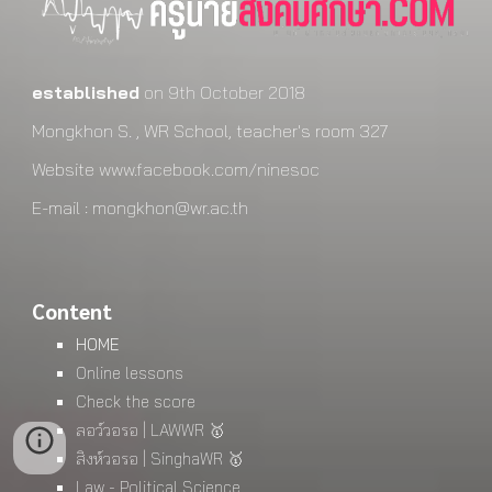
established
on 9th October 2018
Mongkhon S. , WR School, teacher's room 327
Website
www.facebook.com/ninesoc
E-mail : mongkhon@wr.ac.th
Content
HOME
Online lessons
Check the score
ลอว์วอรอ | LAWWR 🥇
สิงห์วอรอ | SinghaWR 🥇
Law - Political Science