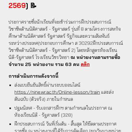
📝
256
9
]
ประกาศรายชื่อนักเรียนที่จะเข้าร่วมการฝึกประสบการณ์
วิชาชีพด้านนิติศาสตร์ - รัฐศาสตร์ รุ่นที่
8
ตามโครงการสหกิจ
ศึกษาด้านนิติศาสตร์ รัฐศาสตร์ รัฐกิจและความสัมพันธ์
ระหว่างประเทศ(ประกอบการศึกษา ส 3029
2
ฝึกประสบการณ์
วิชาชีพด้านนิติศาสตร์ - รัฐศาสตร์
2
) โดยหลักสูตรห้องเรียน
นิติ-รัฐศาสตร์ โรงเรียนวัชรวิทยา
ณ หน่วยงานตามรายชื่อ
จำนวน 2
5
หน่วยงาน รวม 6
3
คน
คลิก
การดำเนินการหลังจากนี้
ส่งแบบยืนยันสิทธิ์ผ่านระบบออนไลน์
https://nine.wr.ac.th/Online-lesson/train
และส่ง
ต้นฉบับ (ตัวจริง) ภายใน
กำหนด
ปฐมนิเทศ - รับเอกสารฝึกฯ
ตามกำหนดในประกาศ
ณ
ห้องเรียนนิติ - รัฐศาสตร์ (328)
ฝึกประสบการณ์
วันที่เริ่มต้น - สิ้นสุด ให้ยึดตามประกาศ
รายชื่อ
ณ หน่วยงานที่ได้รับการคัดเลือก (ยกเว้นบางหน่วย