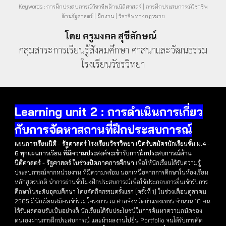
Keywords : การฝึกประสบการณ์วิชาชีพด้านนิติศาสตร์ | การฝึกประสบการณ์วิชาชีพ
ด้านรัฐศาสตร์ | ฝึกงาน | วิชาชีพทางกฎหมาย
โดย ครูมงคล สุขีลักษณ์
กลุ่มสาระการเรียนรู้สังคมศึกษา ศาสนาและวัฒนธรรม
โรงเรียนวัชรวิทยา
Learning unit 2 : การดำเนินการเกี่ยว
กับการจัดหาสถานที่ฝึกประสบการณ์
แผนการเรียนนิติ - รัฐศาสตร์ โรงเรียนวัชรวิทยา เปิดรับสมัครนักเรียนชั้น ม.4 -
6 ทุกแผนการเรียน
ที่มีความประสงค์จะเข้ารับการฝึกประสบการณ์ด้าน
นิติศาสตร์ - รัฐศาสตร์ ในช่วงปิดภาคการศึกษา
เพื่อให้นักเรียนได้รับความรู้
ประสบการณ์จากหน่วยงาน ที่มีความพร้อม นอกเหนือจากการศึกษาในห้องเรียน
หลักสูตรปกติ นำการผ่านชั่วโมงฝึกประสบการณ์เพื่อใช้ประกอบการยื่นเข้ารับการ
ศึกษาในระดับอุดมศึกษา โดยจัดกิจกรรมครั้งแรก (ครั้งที่ 1) ในช่วงเดือนตุลาคม
2565 มีนักเรียนสมัครเข้า่รวมโครงการ ณ ศาลจังหวัดกำแพงเพชร จำนวน 10 คน
ได้รับผลตอบรับเป็นอย่างดี นักเรียนได้รับประโยชน์ในการค้นหาความถนัดของ
ตนเองผ่านการฝึกประสบการณ์ และนำผลงานไปยื่น Portfolio จนได้รับการคัด