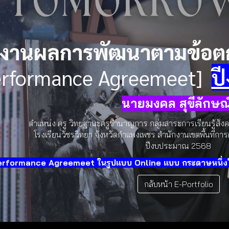
ip to main content
Skip to navigat
งานผลการพัฒนาตามข้อต
erformance Agreemeet]
ป
นายมงคล สุขีลักษณ
ตำแหน่ง ครู วิทยฐานะครูชำนาญการ กลุ่มสาระการเรียนรู้
โรงเรียนวัชรวิทยา จังหวัดกำแพงเพชร สำนักงานเขตพื้นที่
ปีงบประมาณ 256
8
rformance Agreemeet ในรูปแบบ Online แบบ กระดาษหนึ่งใบ
กลับหน้า E-Portfolio