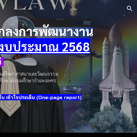
ion
กลงการพัฒนางาน
ีงบประมาณ 256
8
์
สังคมศึกษา ศาสนาและวัฒนธรรม
การศึกษามัธยมศึกษากำแพงเพชร
 เข้าใจประเด็น (One-page report)