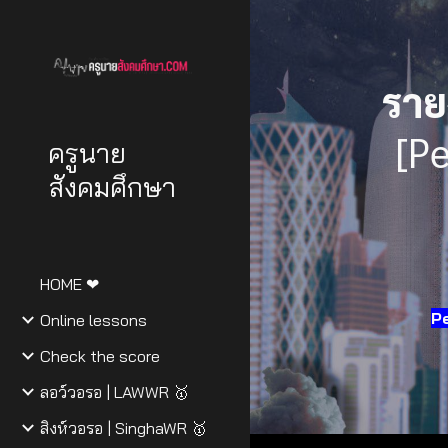
Sk
ราย
[P
ครูนาย
สังคมศึกษา
HOME ❤
Pe
Online lessons
Check the score
ลอว์วอรอ | LAWWR 🥇
สิงห์วอรอ | SinghaWR 🥇