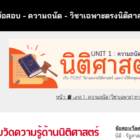
้อสอบ - ความถนัด - วิชาเฉพาะตรงนิติศาส
หน้า: 📙 unit 1 : ความถนัด [วิชาเฉพาะ] ทา
ข้อสอบวัดค
นิติ - รัฐศ