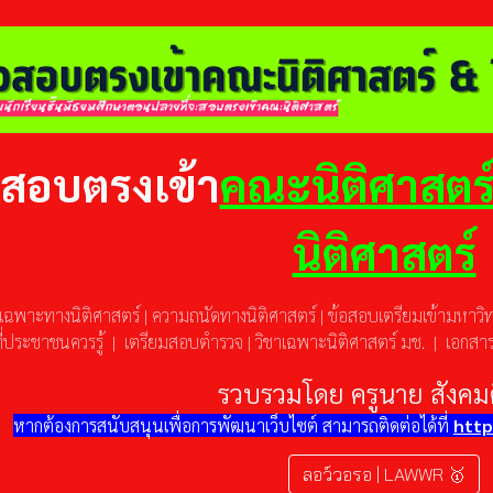
ip to main content
Skip to navigat
วสอบตรงเข้า
คณะนิติศาสตร
นิติศาสตร์
าเฉพาะทางนิติศาสตร์
|
ความถนัดทางนิติศาสตร์
|
ข้อสอบเตรียมเข้ามหาวิ
่ประชาชนควรรู้
|
เตรียมสอบตำรวจ
|
วิชาเฉพาะนิติศาสตร์ มช.
|
เอกสารส
รวบรวมโดย ครูนาย สังคม
หากต้องการสนับสนุน
เพื่อการพัฒนาเว็บไซต์
สามารถ
ติดต่อได้
ที่
http
ลอว์วอรอ | LAWWR 🥇