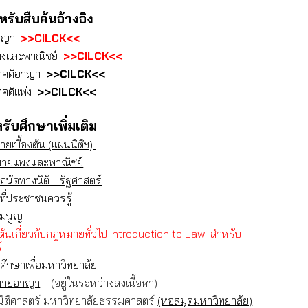
ับสืบค้นอ้างอิง
อาญา
>>
CILCK
<<
่งและพาณิชย์
>>
CILCK
<<
ณาคดีอาญา
>>CILCK<<
าคดีแพ่ง
>>CILCK<<
รับศึกษาเพิ่มเติม
เบื้องต้น (แผนนิติฯ)
ายแพ่งและพาณิชย์
ัดทางนิติ - รัฐศาสตร์
่ประชาชนควรรู้
มนูญ
องต้นเกี่ยวกับกฎหมายทั่วไป Introduction to Law สำหรับ
์
ึกษาเพื่อมหาวิทยาลัย
มายอาญา
(อยู่ในระหว่างลงเนื้อหา)
นิติศาสตร์ มหาวิทยาลัยธรรมศาสตร์
(หอสมุดมหาวิทยาลัย)