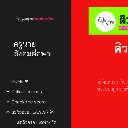
Sk
ครูนาย
ติ
สังคมศึกษา
HOME ❤
คำค้นหา >> วิช
ข้อสอบกฎหมายที
Online lessons
Check the score
ลอว์วอรอ | LAWWR 🥇
ลอว์วอรอ - เฉพาะ 🚀