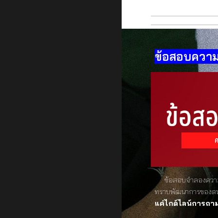
ข้อสอบความ
ข้อสอบจำลองความถน
ทราบพัฒนาการของตนเอ
แค่ไกด์ไลน์การถา