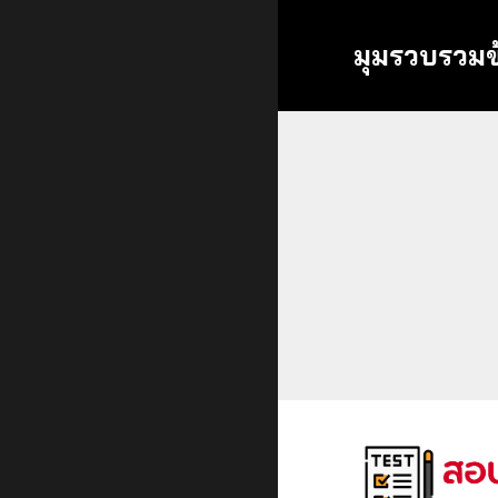
มุมรวบรวมข