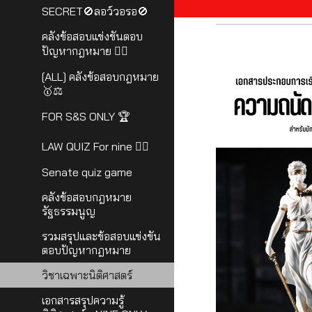
SECRET🚫ลอว์วอรอ🚫
คลังข้อสอบแข่งขันตอบ
ปัญหากฎหมาย 🧑‍⚖️
[ALL] คลังข้อสอบกฎหมาย
🥇⚖
FOR S&S ONLY 🏆
LAW QUIZ For nine 🕵️‍♀️
Senate quiz game
คลังข้อสอบกฎหมาย
รัฐธรรมนูญ
รวมสรุปและข้อสอบแข่งขัน
ตอบปัญหากฎหมาย
วิชาเฉพาะนิติศาสตร์
เอกสารสรุปความรู้