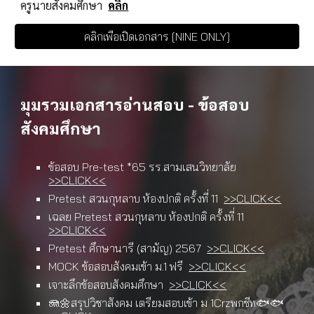
ครูนายสังคมศึกษา
คลิก
คลิกเพื่อเปิดเอกสาร [NINE ONLY]
มุมรวมเอกสารอ่านสอบ - ข้อสอบ
สังคมศึกษา
ข้อสอบ Pre-test *65 รร.สามเสนวิทยาลัย
>>CLICK<<
Pretest สวนกุหลาบ ห้องปกติ ครั้งที่ 11
>>CLICK<<
เฉลย
Pretest สวนกุหลาบ ห้องปกติ ครั้งที่ 11
>>CLICK<<
Pretest ศึกษานารี (สามัญ) 2567
>>CLICK<<
MOCK ข้อสอบสังคมเข้า ม.1 ฟรี
>>CLICK<<
เจาะลึกข้อสอบสังคมศึกษา
>>CLICK<<
🪼🌼สรุปวิชาสังคม เตรียมสอบเข้า ม 1Crzพกชีท🐟🐟