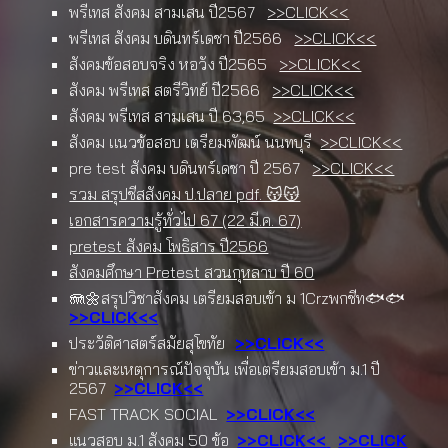
พรีเทส สังคม สามเสน ปี2567
>>CLICK<<
พรีเทส สังคม บดินทร์เดชา ปี2566
>>CLICK<<
สังคมข้อสอบจริง หอวัง ปี2565
>>CLICK<<
สังคม พรีเทส สตรีวิทย์ ปี2566
>>CLICK<<
สังคม พรีเทส สามเสน ปี 63,65
>>CLICK<<
สังคม เเนวข้อสอบ เตรียมพัฒน์ นนทบุรี
>>CLICK<<
pre test สังคม บดินทร์เดชา ปี 2567
>>CLICK<<
รวม สรุปชีสสังคม ป.ปลาย pdf. 😽😽
เอกสารความรู้ทั่วไป 67 (22 มี.ค. 67)
pretest สังคม โพธิสาร ปี2566
สังคมศึกษา Pretest สวนกุหลาบ ปี 60
🪼🌼สรุปวิชาสังคม เตรียมสอบเข้า ม 1Crzพกชีท🐟🐟
>>CLICK<<
ประวัติศาสตร์สมัยสุโขทัย
>>CLICK<<
ข่าวและเหตุการณ์ปัจจุบัน เพื่อเตรียมสอบเข้า ม.1 ปี
2567
>>CLICK<<
FAST TRACK SOCIAL
>>CLICK<<
แนวสอบ ม.1 สังคม 50 ข้อ
>>CLICK<<
>>CLICK