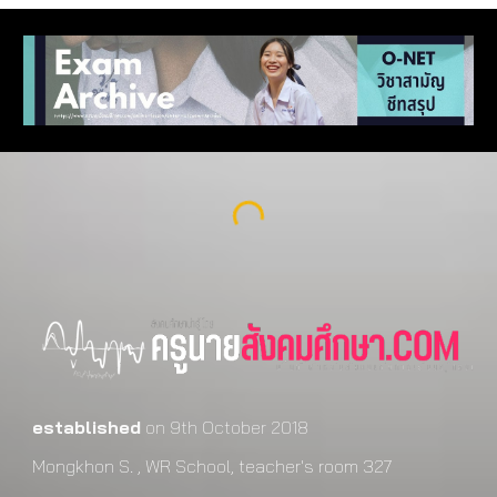
established
on 9th October 2018
Mongkhon S. , WR School, teacher's room 327