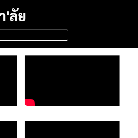
า'ลัย