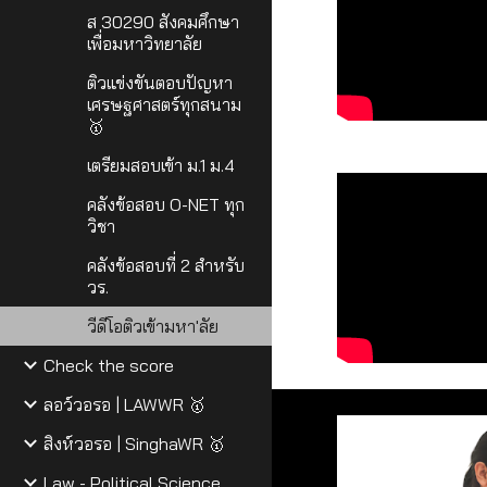
ส 30290 สังคมศึกษา
เพื่อมหาวิทยาลัย
ติวแข่งขันตอบปัญหา
เศรษฐศาสตร์ทุกสนาม
🥇
เตรียมสอบเข้า ม.1 ม.4
คลังข้อสอบ O-NET ทุก
วิชา
คลังข้อสอบที่ 2 สำหรับ
วร.
วีดีโอติวเข้ามหา'ลัย
Check the score
ลอว์วอรอ | LAWWR 🥇
สิงห์วอรอ | SinghaWR 🥇
Law - Political Science