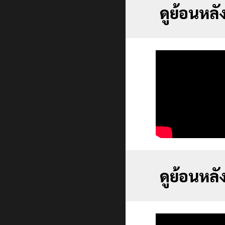
ดูย้อนหล
ดูย้อนหลั