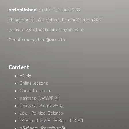
established
on 9th October 2018
Mongkhon S. , WR School, teacher's room 327
Website
www.facebook.com/ninesoc
E-mail : mongkhon@wr.ac.th
Content
HOME
Online lessons
Check the score
ลอว์วอรอ | LAWWR 🥇
สิงห์วอรอ | SinghaWR 🥇
Law - Political Science
PA Report 2568
PA Report 2569
คลังข้อสอบเข้ามหาวิทยาลัย