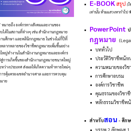
E-BOOK
สรุป
(ใ
เท่านั้น ห้ามแสวงหากำไร)
”
หมายถึง องค์กรทางสังคมและงานของ
PowerPoint
ป
บได้ในสถานที่ต่างๆ เช่น สำนักงานกฎหมาย
กฎหมาย
ถานศึกษา และคลินิกกฎหมาย ในช่วงไม่กี่ปีที่
(Legal
หลากหลายของวิชาชีพกฎหมายเพิ่มขึ้นอย่าง
บททั่วไป
นใหญ่ทำงานในสำนักงานกฎหมายและองค์กร
ประวัติวิชาชีพนั
ำไปสู่การเกิดขึ้นของสำนักงานกฎหมายขนาดใหญ่
ความหมายของวิช
ะหว่างประเทศ ส่งผลให้เกิดความท้าทายใหม่ๆ
พ การคุ้มครองเขตอำนาจศาล และการควบคุม
การศึกษาอบรม
หมาย
องค์การวิชาชีพ
คุณธรรมของวิชาช
หลักธรรมวิชาชีพ
สอน
สำหรับ
- ศึกษ
บรรพ 2 ลักษณะ 1