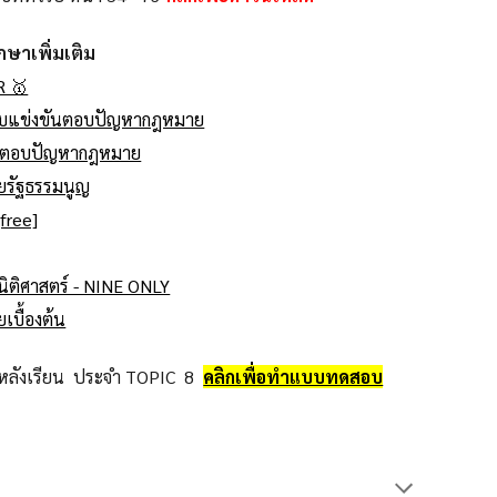
กษาเพิ่มเติม
R 🥇
อบแข่งขันตอบปัญหากฎหมาย
ันตอบปัญหากฎหมาย
ยรัฐธรรมนูญ
free]
นิติศาสตร์ - NINE ONLY
บื้องต้น
หลังเรียน ประจำ
TOPIC
8
คลิกเพื่อทำแบบทดสอบ