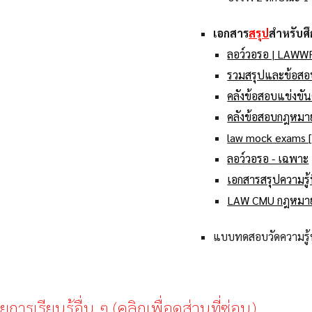
เอกสาร
สรุป
สำหรับศึ
ลอว์วอรอ | LAWW
รวมสรุปและข้อส
คลังข้อสอบแข่งข
คลังข้อสอบกฎหมา
law mock exams [
ลอว์วอรอ - เฉพาะ
เอกสารสรุปความรู้
LAW CMU กฎหมายเ
แบบทดสอบวัดความรู้
ารเรียนรู้อื่น ๆ (คลิกเพื่อดูส่วนที่ซ่อน)