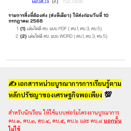
เอกสาร
[2]
For nine
รายการสิ่งที่ต้องส่ง (ส่งทีเดียว) ให้ส่งก่อนวันที่ 1
0
กรกฎาคม
256
8
(1)
เล่มไฟล์ คบ. แบบ PDF (
คบ.1, คบ.3, คบ.5
)
(2)
เล่มไฟล์ คบ. แบบ WORD ( คบ.1, คบ.3, คบ.5)
✍️
เอกสารหน่วยบูรณาการการเรียนรู้ตาม
💯
หลักปรัชญาของเศรษฐกิจพอเพียง
สำหรับนักเรียน ให้ใช้แบบฟอร์มโครงงานบูรณาการ
คบ.๑, คบ.๓, คบ.๔, คบ.๕, คบ.๖ และ คบ.๘
นอกนั้น
ไม่ใช้