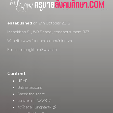
established
on 9th October 2018
Mongkhon S. , WR School, teacher's room 327
Website
www.facebook.com/ninesoc
E-mail : mongkhon@wr.ac.th
Content
HOME
Online lessons
Check the score
ลอว์วอรอ | LAWWR 🥇
สิงห์วอรอ | SinghaWR 🥇