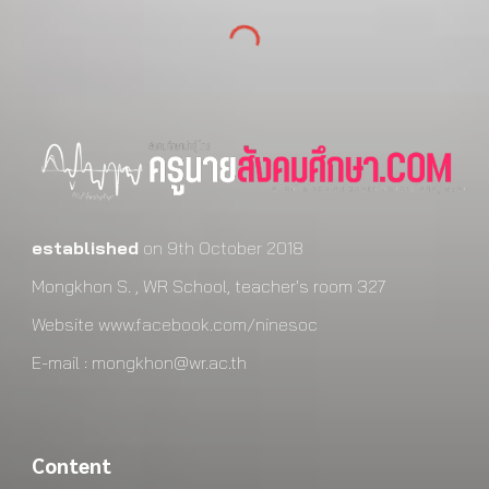
established
on 9th October 2018
Mongkhon S. , WR School, teacher's room 327
Website
www.facebook.com/ninesoc
E-mail : mongkhon@wr.ac.th
Content